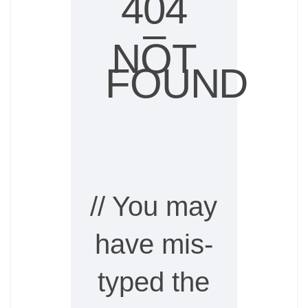
404
–
NOT
FOUND
// You may
have mis-
typed the